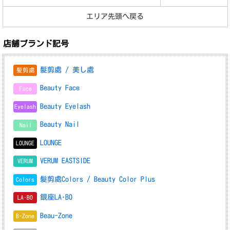
エリア先頭へ戻る
店舗ブランド記号
髮剪處 / 美し處
髪剪處
Beauty Face
Face
Beauty Eyelash
Eyelash
Beauty Nail
Nail
LOUNGE
LOUNGE
VERUM EASTSIDE
VERUM
髮剪處Colors / Beauty Color Plus
Colors
銀座LA･BO
LA･BO
Beau-Zone
B-Zone