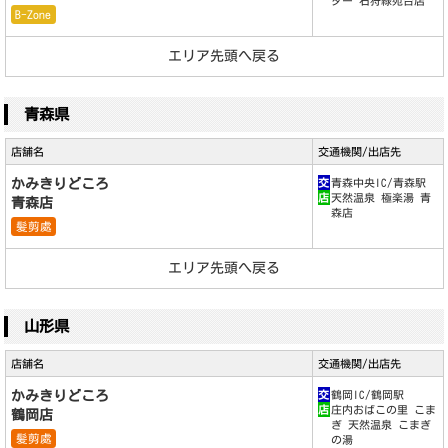
ター 石狩緑苑台店
B-Zone
エリア先頭へ戻る
青森県
店舗名
交通機関/出店先
かみきりどころ
交
青森中央IC/青森駅
店
天然温泉 極楽湯 青
青森店
森店
髪剪處
エリア先頭へ戻る
山形県
店舗名
交通機関/出店先
かみきりどころ
交
鶴岡IC/鶴岡駅
店
庄内おばこの里 こま
鶴岡店
ぎ 天然温泉 こまぎ
髪剪處
の湯