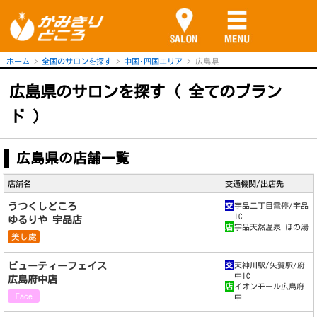
ホーム
全国のサロンを探す
中国･四国エリア
広島県
広島県のサロンを探す ( 全てのブラン
ド )
広島県の店舗一覧
店舗名
交通機関/出店先
うつくしどころ
交
宇品二丁目電停/宇品
IC
ゆるりや 宇品店
店
宇品天然温泉 ほの湯
美し處
ビューティーフェイス
交
天神川駅/矢賀駅/府
中IC
広島府中店
店
イオンモール広島府
Face
中