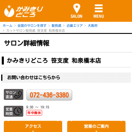
ホーム
全国のサロンを探す
髮剪處
近畿エリア
大阪府
カットサロン髮剪處 笹支度 和泉橋本店
サロン詳細情報
かみきりどころ 笹支度 和泉橋本店
お問い合わせはこちらから
072-436-3380
9:30 ～ 19:15
年中無休
アクセス
営業のご案内