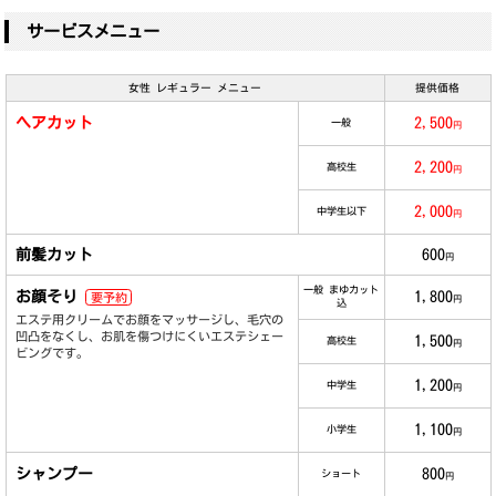
サービスメニュー
女性 レギュラー メニュー
提供価格
ヘアカット
2,500
一般
円
2,200
高校生
円
2,000
中学生以下
円
前髪カット
600
円
一般 まゆカット
お顔そり
1,800
要予約
円
込
エステ用クリームでお顔をマッサージし、毛穴の
凹凸をなくし、お肌を傷つけにくいエステシェー
1,500
高校生
円
ビングです。
1,200
中学生
円
1,100
小学生
円
シャンプー
800
ショート
円