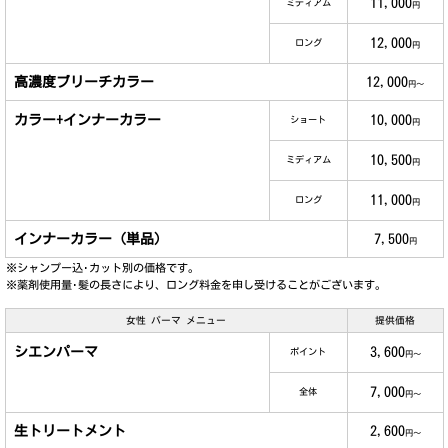
11,000
ミディアム
円
12,000
ロング
円
高濃度ブリーチカラー
12,000
円～
カラー+インナーカラー
10,000
ショート
円
10,500
ミディアム
円
11,000
ロング
円
インナーカラー（単品）
7,500
円
※シャンプー込･カット別の価格です。
※薬剤使用量･髪の長さにより、ロング料金を申し受けることがございます。
女性 パーマ メニュー
提供価格
シエンパーマ
3,600
ポイント
円～
7,000
全体
円～
生トリートメント
2,600
円～