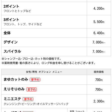
2ポイント
4,200
円
フロントとトップなど
3ポイント
5,500
円
フロント、トップ、サイドなど
全体
6,400
円
デザイン
7,000
円～
スパイラル
7,000
円～
※シャンプー込･ブロー込･カット別の価格です。
※薬剤使用量･髪の長さにより、ロング料金を申し受けることがございます。
女性/男性 オプション メニュー
提供価格
まゆカットのみ
700
要予約
円
えりそりのみ
700
要予約
円
ミニエステ
要予約
2,300
円
クレンジング+ピーリング+オイルマッサージ+パック
女性 ショート