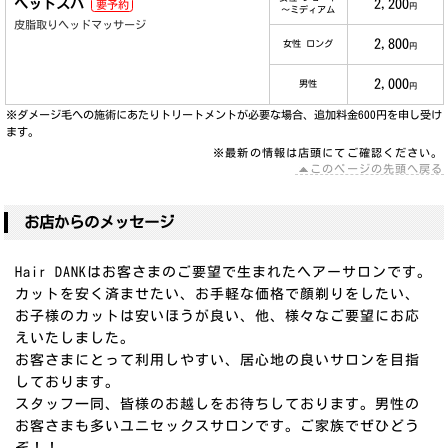
ヘッドスパ
2,200
要予約
円
～ミディアム
皮脂取りヘッドマッサージ
2,800
女性 ロング
円
2,000
男性
円
※ダメージ毛への施術にあたりトリートメントが必要な場合、追加料金600円を申し受け
ます。
※最新の情報は店頭にてご確認ください。
このページの先頭へ戻る
お店からのメッセージ
Hair DANKはお客さまのご要望で生まれたヘアーサロンです。
カットを安く済ませたい、お手軽な価格で顔剃りをしたい、
お子様のカットは安いほうが良い、他、様々なご要望にお応
えいたしました。
お客さまにとって利用しやすい、居心地の良いサロンを目指
しております。
スタッフ一同、皆様のお越しをお待ちしております。男性の
お客さまも多いユニセックスサロンです。ご家族でぜひどう
ぞ！！