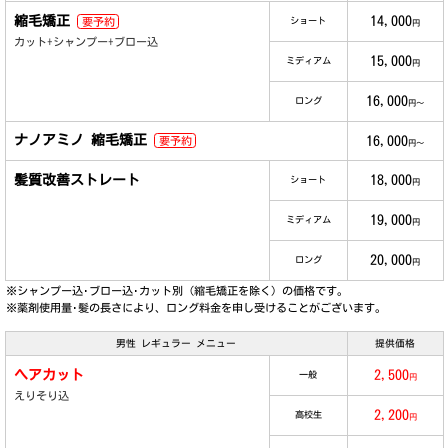
縮毛矯正
14,000
要予約
ショート
円
カット+シャンプー+ブロー込
15,000
ミディアム
円
16,000
ロング
円～
ナノアミノ 縮毛矯正
16,000
要予約
円～
髪質改善ストレート
18,000
ショート
円
19,000
ミディアム
円
20,000
ロング
円
※シャンプー込･ブロー込･カット別（縮毛矯正を除く）の価格です。
※薬剤使用量･髪の長さにより、ロング料金を申し受けることがございます。
男性 レギュラー メニュー
提供価格
ヘアカット
2,500
一般
円
えりそり込
2,200
高校生
円