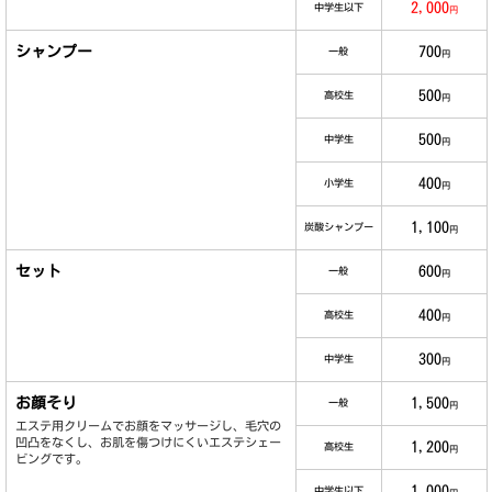
2,000
中学生以下
円
シャンプー
700
一般
円
500
高校生
円
500
中学生
円
400
小学生
円
1,100
炭酸シャンプー
円
セット
600
一般
円
400
高校生
円
300
中学生
円
お顔そり
1,500
一般
円
エステ用クリームでお顔をマッサージし、毛穴の
凹凸をなくし、お肌を傷つけにくいエステシェー
1,200
高校生
円
ビングです。
1,000
中学生以下